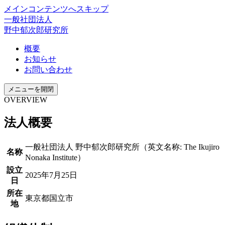
メインコンテンツへスキップ
一般社団法人
野中郁次郎研究所
概要
お知らせ
お問い合わせ
メニューを開閉
OVERVIEW
法人概要
一般社団法人 野中郁次郎研究所（英文名称: The Ikujiro
名称
Nonaka Institute）
設立
2025年7月25日
日
所在
東京都国立市
地