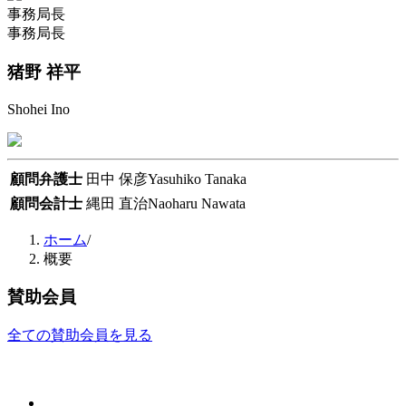
事務局長
事務局長
猪野 祥平
Shohei Ino
顧問弁護士
田中 保彦
Yasuhiko Tanaka
顧問会計士
縄田 直治
Naoharu Nawata
ホーム
/
概要
賛助会員
全ての賛助会員を見る